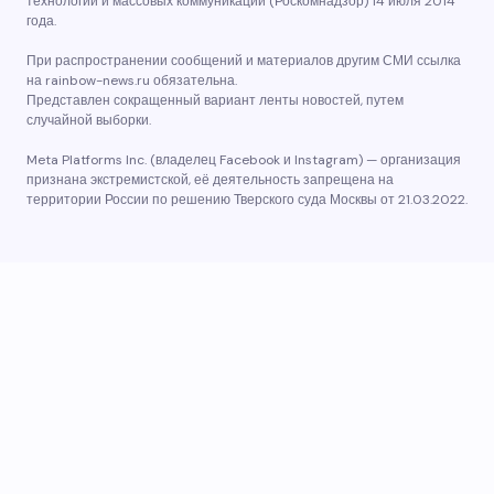
технологий и массовых коммуникаций (Роскомнадзор) 14 июля 2014
года.
При распространении сообщений и материалов другим СМИ ссылка
на rainbow-news.ru обязательна.
Представлен сокращенный вариант ленты новостей, путем
случайной выборки.
Meta Platforms Inc. (владелец Facebook и Instagram) — организация
признана экстремистской, её деятельность запрещена на
территории России по решению Тверского суда Москвы от 21.03.2022.