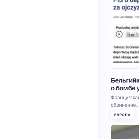
Бельгийк
о бомбе у
Французска
обвинение…
ЕВРОПА