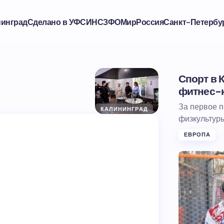
нинград
Сделано в УФСИН
СЗФО
Мир
Россия
Санкт-Петербу
Спорт в 
фитнес-к
За первое п
КАЛИНИНГРАД
физкультуры
ЕВРОПА