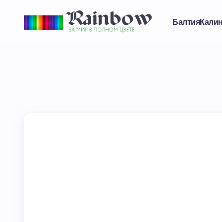
Балтия
Кали