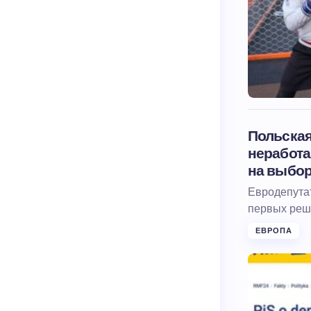
Польская
неработа
на выбо
Евродепутат
первых реш
ЕВРОПА