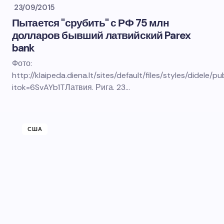
23/09/2015
Пытается "срубить" с РФ 75 млн
долларов бывший латвийский Parex
bank
Фото:
http://klaipeda.diena.lt/sites/default/files/styles/didele/p
itok=6SvAYb1TЛатвия. Рига. 23…
США