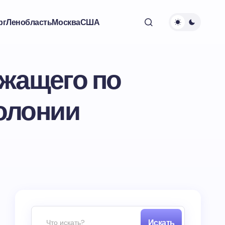
рг
Ленобласть
Москва
США
ужащего по
колонии
Искать