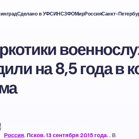
нинград
Сделано в УФСИН
СЗФО
Мир
Россия
Санкт-Петербу
аркотики военносл
дили на 8,5 года в 
има
ads/posts/2013-06/1370793171_narko_ment.jpg
Россия
. Псков. 13 сентября 2015 года.
.
В