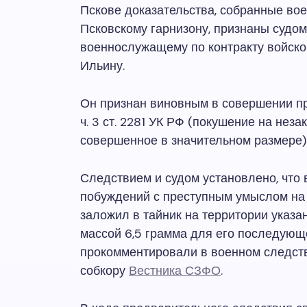
Пскове доказательства, собранные в
Псковскому гарнизону, признаны судо
военнослужащему по контракту войск
Ильину.
Он признан виновным в совершении прес
ч. 3 ст. 2281 УК РФ (покушение на нез
совершенное в значительном размере)
Следствием и судом установлено, что 
побуждений с преступным умыслом на 
заложил в тайник на территории указа
массой 6,5 грамма для его последующ
прокомментировали в военном следств
собкору
Вестника СЗФО
.