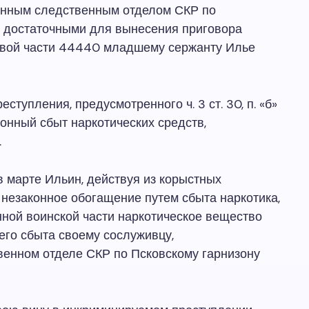
оенным следственным отделом СКР по
м достаточными для вынесения приговора
овой части 44440 младшему сержанту Илье
тупления, предусмотренного ч. 3 ст. 30, п. «б»
аконный сбыт наркотических средств,
.
в марте Ильин, действуя из корыстных
незаконное обогащение путем сбыта наркотика,
нной воинской части наркотическое вещество
его сбыта своему сослуживцу,
енном отделе СКР по Псковскому гарнизону