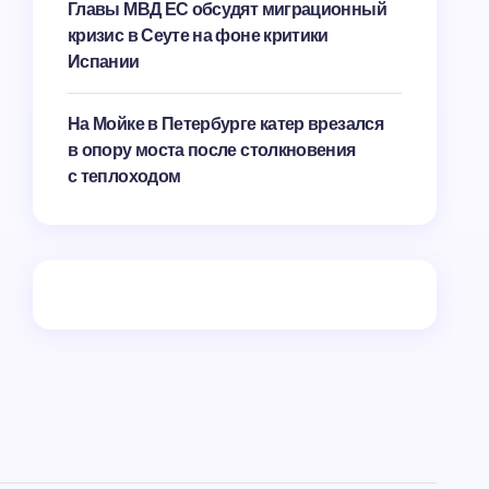
Главы МВД ЕС обсудят миграционный
кризис в Сеуте на фоне критики
Испании
На Мойке в Петербурге катер врезался
в опору моста после столкновения
с теплоходом