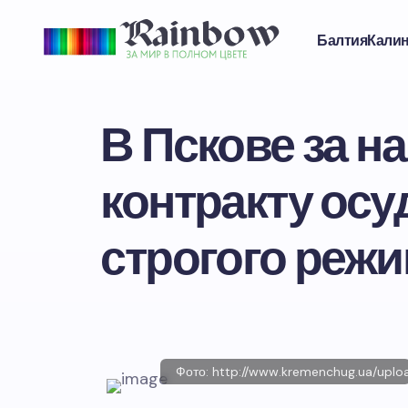
Балтия
Кали
В Пскове за н
контракту осу
строгого реж
Фото: http://www.kremenchug.ua/uplo