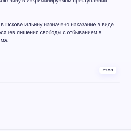
вою вину в инкриминируемом преступлении
 в Пскове Ильину назначено наказание в виде
есяцев лишения свободы с отбыванием в
ма.
СЗФО