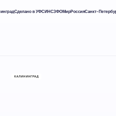
нинград
Сделано в УФСИН
СЗФО
Мир
Россия
Санкт-Петербу
КАЛИНИНГРАД