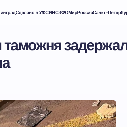
нинград
Сделано в УФСИН
СЗФО
Мир
Россия
Санкт-Петербу
я таможня задержа
на