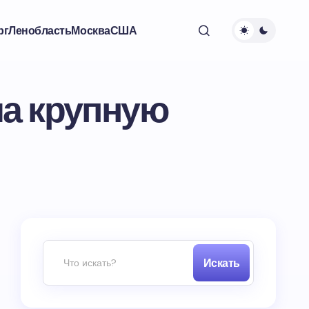
рг
Ленобласть
Москва
США
ла крупную
Искать