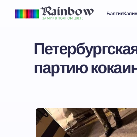
Балтия
Кали
Петербургска
партию кокаи