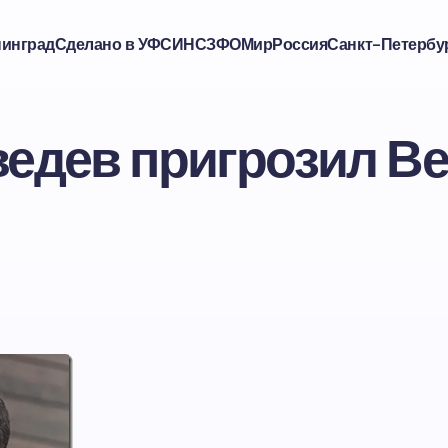
нинград
Сделано в УФСИН
СЗФО
Мир
Россия
Санкт-Петербу
едев пригрозил В