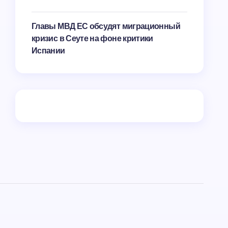
Главы МВД ЕС обсудят миграционный
кризис в Сеуте на фоне критики
Испании