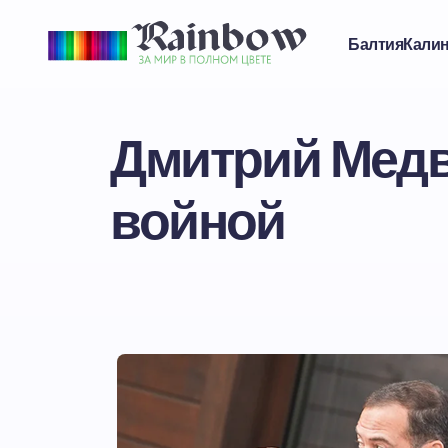
Балтия
Кали
Дмитрий Медв
войной