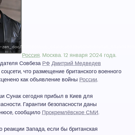
u/get-zen_doc/10315851/pub_64a1dca8939a601a8db1a5a6_64a1e149
Россия
. Москва. 12 января 2024 года.
едателя Совбеза
РФ
Дмитрий Медведев
в соцсети, что размещение британского военного
асценено как объявление войны
России
.
и Сунак сегодня прибыл в Киев для
асности. Гарантии безопасности даны
ьнюсе, сообщило
Прокремлёвское СМИ
.
 реакции Запада, если бы британская