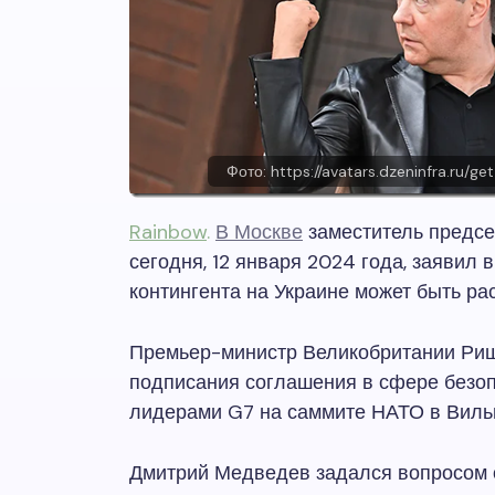
Фото: https://avatars.dzeninfra.r
Rainbow
.
В Москве
заместитель предс
сегодня, 12 января 2024 года, заявил 
контингента на Украине может быть р
Премьер-министр Великобритании Риш
подписания соглашения в сфере безоп
лидерами G7 на саммите НАТО в Вил
Дмитрий Медведев задался вопросом о