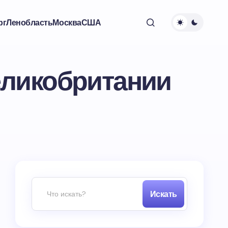
рг
Ленобласть
Москва
США
еликобритании
Искать