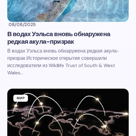
08/08/2025
В водах Уэльса вновь обнаружена
редкая акула-призрак
В водах Уэльса вновь обнаружена редкая акула-
призрак Историческое открытие совершили
исследователи из Wildlife Trust of South & West
Wales…
МИР