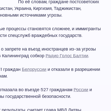
По её словам, граждане постсоветских
кистан, Украина, Киргизия, Таджикистан,
сновными источниками угрозы.
ые процессы становятся сложнее, и иммигранты
ости спецслужб враждебных государств.
 о запрете на въезд иностранцев из-за угрозы
в Калининград собкор
Радио Голос Балтии
.
11 граждан
Белоруссии
и отказали в разрешении
нам.
отказала во въезде 527 гражданам
России
и
зы государственной безопасности.
результаты, считает глава МВД Литвы.