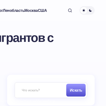
рг
Ленобласть
Москва
США
грантов с
Искать
d13809f6107d4da98c4ba69c2de6.jpg