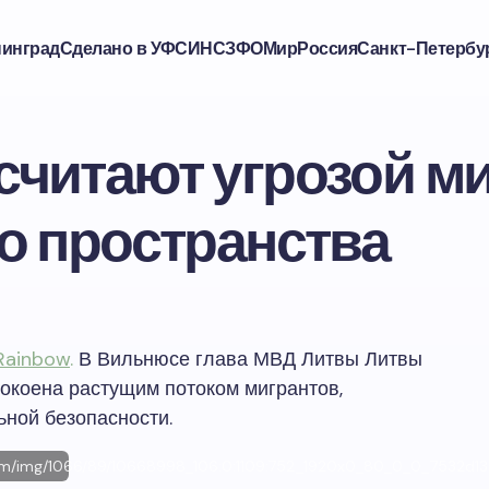
нинград
Сделано в УФСИН
СЗФО
Мир
Россия
Санкт-Петербу
читают угрозой ми
о пространства
Rainbow
.
В Вильнюсе глава МВД Литвы Литвы
покоена растущим потоком мигрантов,
ной безопасности.
ws.com/img/1066/89/10668998_106:0:1109:752_1920x0_80_0_0_7532