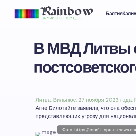
Балтия
Кали
В МВД Литвы с
постсоветског
Литва. Вильнюс. 27 ноября 2023 года.
Агне Билотайте заявила, что она обес
представляющих угрозу для националь
Фото: https://cdnn1.lt.sputnikne