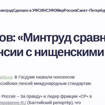
нинград
Сделано в УФСИН
СЗФО
Мир
Россия
Санкт-Петербу
ов: «Минтруд срав
нсии с нищенскими
ainbow
.
В Госдуме назвали нонсенсом
оссийских пенсий международным стандартам.
 Россия – За правду» и лидер фракции «СР» в
ткровенно RU
(Балтийский репортёр), что