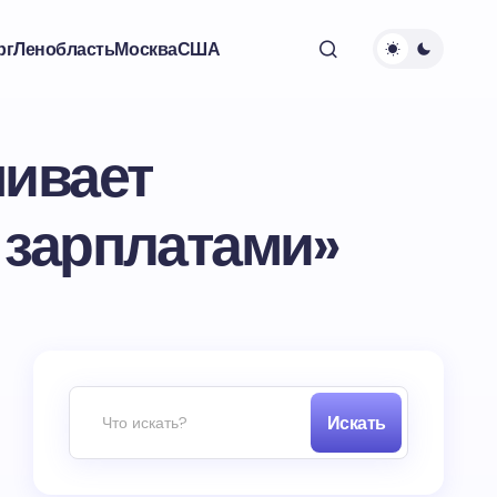
рг
Ленобласть
Москва
США
нивает
 зарплатами»
Искать