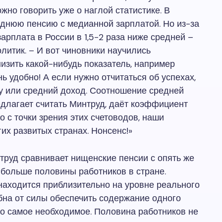
жно говорить уже о наглой статистике. В
днюю пенсию с медианной зарплатой. Но из-за
рплата в России в 1,5-2 раза ниже средней –
литик. – И вот чиновники научились
низить какой-нибудь показатель, например
удобно! А если нужно отчитаться об успехах,
у или средний доход. Соотношение средней
едлагает считать Минтруд, даёт коэффициент
о с точки зрения этих счетоводов, наши
их развитых странах. Нонсенс!»
нтруд сравнивает нищенские пенсии с опять же
 больше половины работников в стране.
находится приблизительно на уровне реального
бна от силы обеспечить содержание одного
ько самое необходимое. Половина работников не