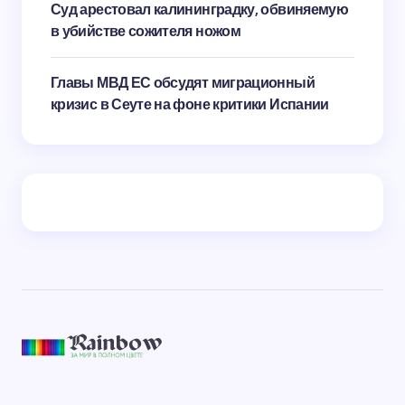
Суд арестовал калининградку, обвиняемую
в убийстве сожителя ножом
Главы МВД ЕС обсудят миграционный
кризис в Сеуте на фоне критики Испании