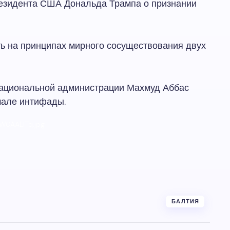
езидента США Дональда Трампа о признании
ть на принципах мирного сосуществования двух
национальной администрации Махмуд Аббас
чале интифады.
W0AALlTq.jpg
БАЛТИЯ