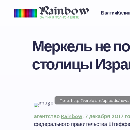
Балтия
Кали
Меркель не п
столицы Изра
Фото: http://verelq.am/uploads/n
агентство
Rainbow
. 7 декабря 2017 г
федерального правительства Штеффе