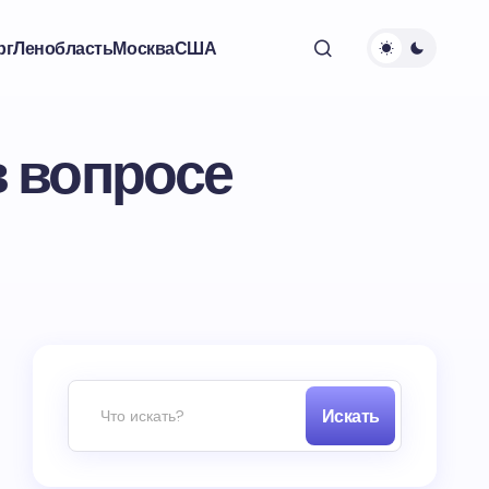
рг
Ленобласть
Москва
США
в вопросе
Искать