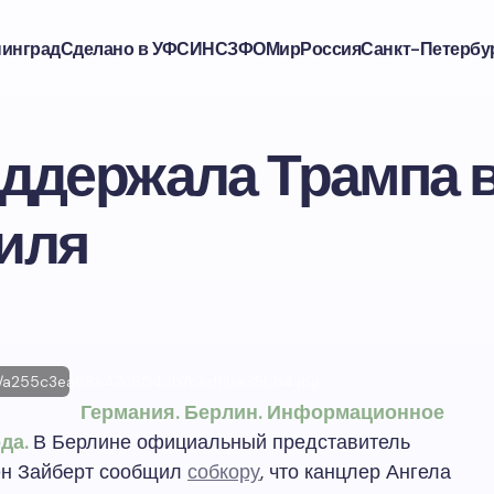
нинград
Сделано в УФСИН
СЗФО
Мир
Россия
Санкт-Петербу
оддержала Трампа 
иля
ews/a255c3ea68e47d6042b7bed11ba35bb4.jpg
Германия. Берлин. Информационное
ода.
В Берлине официальный представитель
н Зайберт сообщил
собкору
, что канцлер Ангела