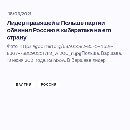
18/06/2021
Лидер правящей в Польше партии
обвинил Россию в кибератаке на его
страну
Фото: https://gdb.rferl.org/6BA65582-B3F5-453F-
B367-7BBC902517F8_w1200_r1.jpgПольша. Варшава.
18 июня 2021 года. Rainbow. В Варшаве лидер…
БАЛТИЯ
РОССИЯ