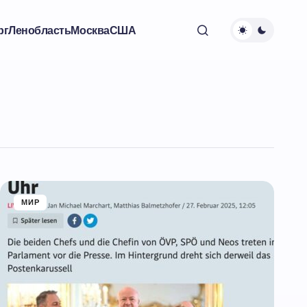
рг
Ленобласть
Москва
США
МИР