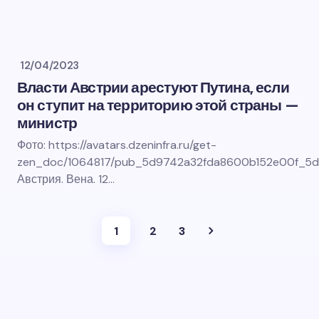
12/04/2023
Власти Австрии арестуют Путина, если
он ступит на территорию этой страны —
министр
Фото: https://avatars.dzeninfra.ru/get-
zen_doc/1064817/pub_5d9742a32fda8600b152e00f_5d
Австрия. Вена. 12…
1
2
3