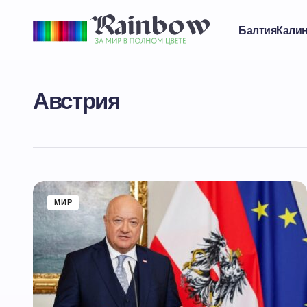
Балтия
Кали
Австрия
МИР