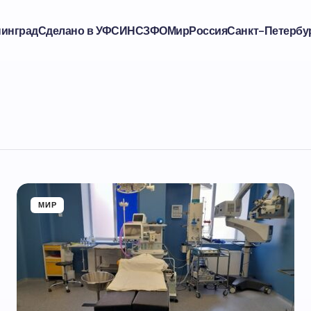
нинград
Сделано в УФСИН
СЗФО
Мир
Россия
Санкт-Петербу
МИР