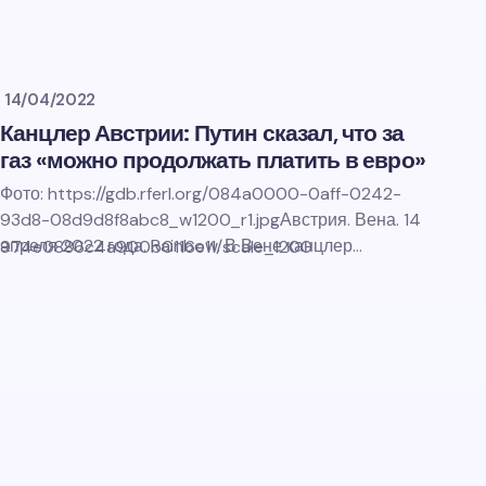
14/04/2022
Канцлер Австрии: Путин сказал, что за
газ «можно продолжать платить в евро»
Фото: https://gdb.rferl.org/084a0000-0aff-0242-
93d8-08d9d8f8abc8_w1200_r1.jpgАвстрия. Вена. 14
апреля 2022 года. Rainbow. В Вене канцлер…
974e0886c4a900b0116e11/scale_1200