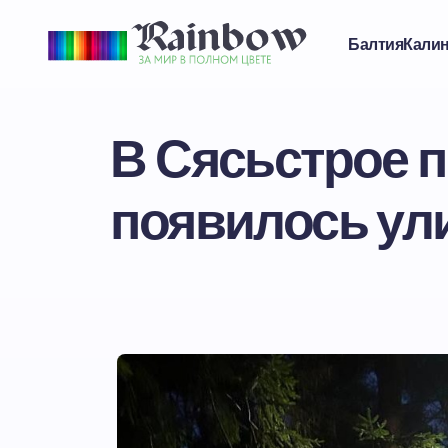
Балтия
Кали
В Сясьстрое п
появилось ул