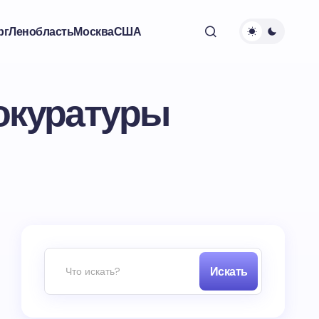
рг
Ленобласть
Москва
США
рокуратуры
Искать