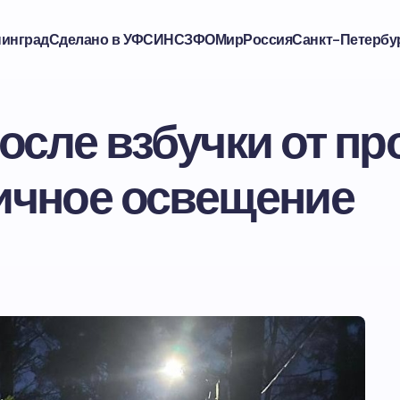
нинград
Сделано в УФСИН
СЗФО
Мир
Россия
Санкт-Петербу
осле взбучки от п
ичное освещение