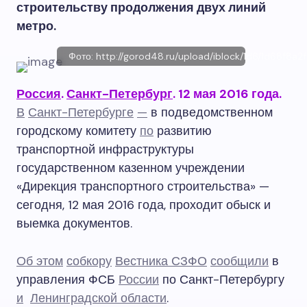
строительству продолжения двух линий
метро.
Фото: http://gorod48.ru/upload/iblock/1d6/1d68f
Россия
.
Санкт-Петербург
.
12 мая 2016 года.
В
Санкт-Петербурге
—
в подведомственном
городскому комитету
по
развитию
транспортной инфраструктуры
государственном казенном учреждении
«Дирекция транспортного строительства» —
сегодня, 12 мая 2016 года, проходит обыск и
выемка документов.
Об этом
собкору
Вестника СЗФО
сообщили
в
управления ФСБ
России
по Санкт-Петербургу
и
Ленинградской области
.