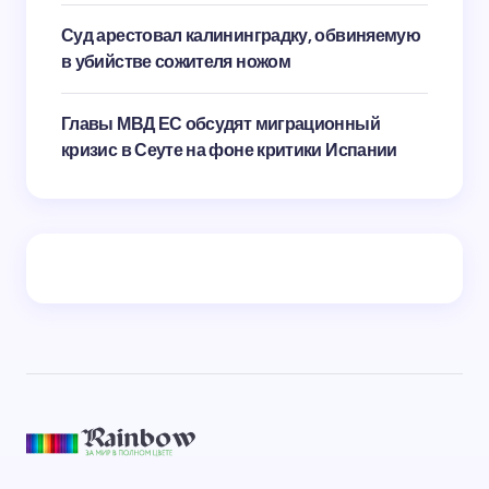
Суд арестовал калининградку, обвиняемую
в убийстве сожителя ножом
Главы МВД ЕС обсудят миграционный
кризис в Сеуте на фоне критики Испании