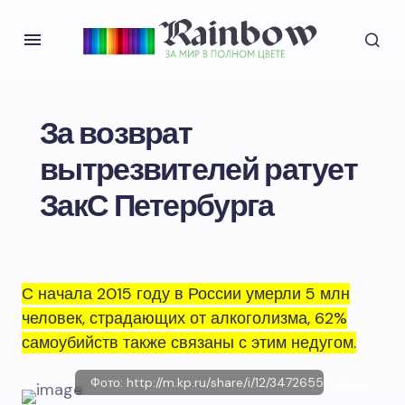
За возврат
вытрезвителей ратует
ЗакС Петербурга
С начала 2015 году в России умерли 5 млн
человек, страдающих от алкоголизма, 62%
самоубийств также связаны с этим недугом.
Фото: http://m.kp.ru/share/i/12/3472655/big.jpg