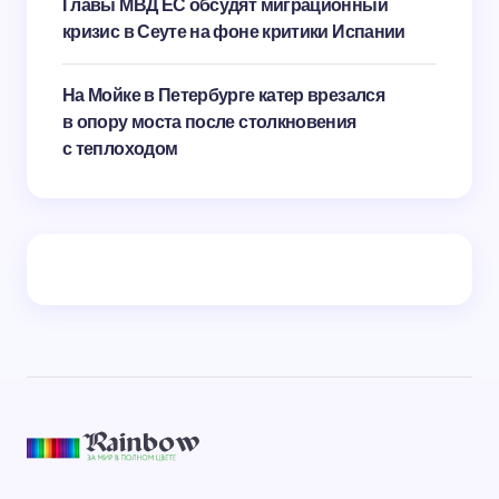
Главы МВД ЕС обсудят миграционный
кризис в Сеуте на фоне критики Испании
На Мойке в Петербурге катер врезался
в опору моста после столкновения
с теплоходом