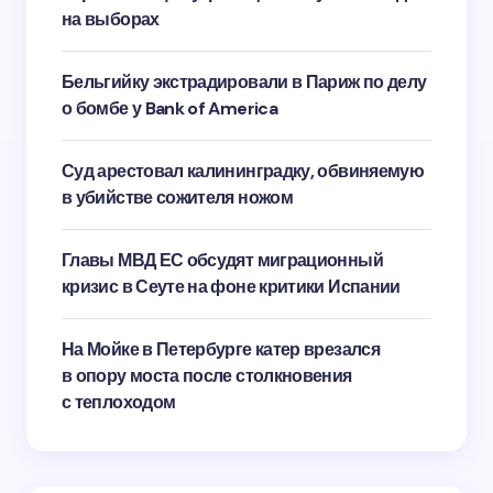
на выборах
Бельгийку экстрадировали в Париж по делу
о бомбе у Bank of America
Суд арестовал калининградку, обвиняемую
в убийстве сожителя ножом
Главы МВД ЕС обсудят миграционный
кризис в Сеуте на фоне критики Испании
На Мойке в Петербурге катер врезался
в опору моста после столкновения
с теплоходом