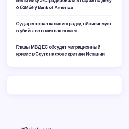
Бельгийку экстрадировали в Париж по делу
о бомбе у Bank of America
Суд арестовал калининградку, обвиняемую
в убийстве сожителя ножом
Главы МВД ЕС обсудят миграционный
кризис в Сеуте на фоне критики Испании