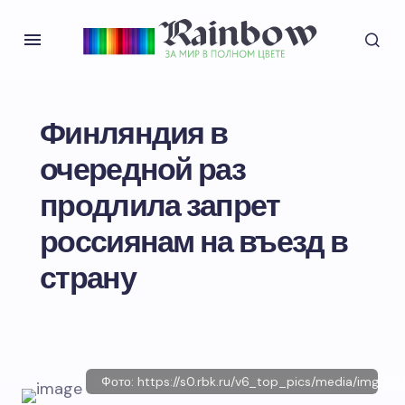
Финляндия в
очередной раз
продлила запрет
россиянам на въезд в
страну
Фото: https://s0.rbk.ru/v6_top_pics/media/img/7/3