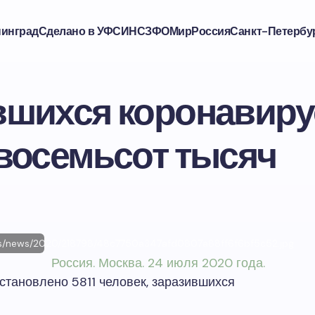
нинград
Сделано в УФСИН
СЗФО
Мир
Россия
Санкт-Петербу
вшихся коронавиру
 восемьсот тысяч
ges/news/2020/218798/48c7750a347afd0807a88ff6f6bf5c52.jpg
Россия. Москва. 24 июля 2020 года.
становлено 5811 человек, заразившихся