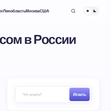
рг
Ленобласть
Москва
США
сом в России
Искать