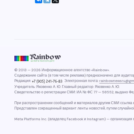
© 2013 — 2026 Информационное агентство «Rainbow».
Содержание сайта (в том числе реклама) предназначено для аудитор
Редакция:
Электронная почта:
rainbownewsru@gm
Учредитель: Яковенко А. Ю. Главный редактор: Яковенко А. Ю.
Свидетельство о регистрации СМИ: ИА № ФС 77 — 58552, выдано Фед
При распространении сообщений и материалов другим СМИ ссылка н
Представлен сокращенный вариант ленты новостей, путем случайно
Meta Platforms Inc. (владелец Facebook и Instagram) — организация