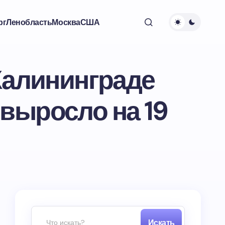
рг
Ленобласть
Москва
США
 Калининграде
выросло на 19
Искать