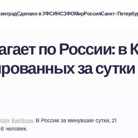
нинград
Сделано в УФСИН
СЗФО
Мир
Россия
Санкт-Петербу
гает по России: в
рованных за сутки 
года.
Rainbow
.
В России за минувшие сутки, 21
6 человек.