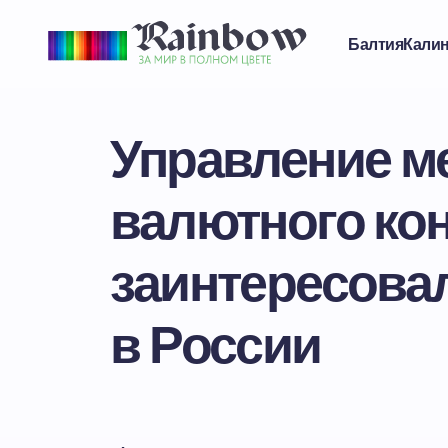
Балтия
Кали
Управление м
валютного ко
заинтересова
в России