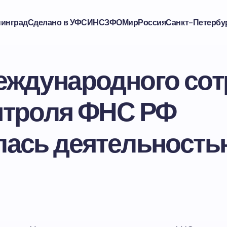
нинград
Сделано в УФСИН
СЗФО
Мир
Россия
Санкт-Петербу
еждународного сот
нтроля ФНС РФ
лась деятельност