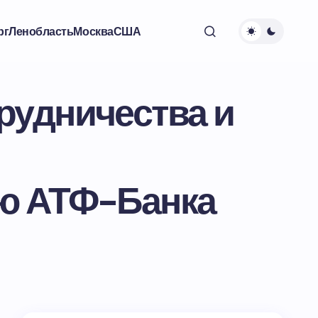
рг
Ленобласть
Москва
США
рудничества и
ью АТФ-Банка