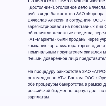
11701520029000558 о мошенничестве В
«Достояние»). Уголовное дело Вячесла
руб. в ходе банкротства ЗАО «Корпор
Вячеслав Алексин и сотрудники ООО «
зарегистрировали на подставных лиц 
обналичили денежные средства, переч
«АТ-Маркеты» были проданы через уч
компанию-организатора торгов единст
Номинальным покупателем оказался м
Фешин, доверенное лицо представите
На процедуру банкротства ЗАО «АГРО
рекомендован АТФ-Банком. ООО «Юрид
обе процедуры банкротства в рамках д
российский бюджет не вернул долг по
зарплатам.