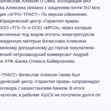
ячеслав Алексин (г.Омск, Ассоциация ВАУ
ва Алексина связано с хищением почти 150 млн
ация «АГРО-ТРАСТ». По версии обвинения,
Юридический центр «Гарантия права»
ООО «ТГК-11» и ООО «МРСК», через которые
исленные под видом оплаты энергоресурсов.
режденную матерью Вячеслава Алексина
венному допущенному до торгов покупателю.
елкий петрозаводский коммерсант Андрей
ля АТФ-Банка Олжаса Баймуханова.
-ТРАСТ» Вячеслав Алексин также был
ический центр «Гарантия права» сопровождал
оговора с казахстанским банком. В итоге
 налогам, а рабочие ХШСК не получили долги по