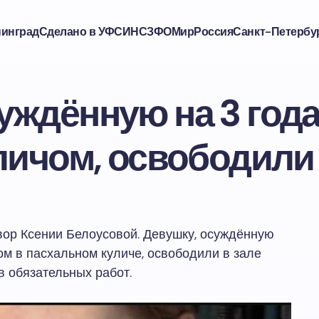
нинград
Сделано в УФСИН
СЗФО
Мир
Россия
Санкт-Петербу
уждённую на 3 год
уличом, освободили
ор Ксении Белоусовой. Девушку, осуждённую
ном в пасхальном куличе, освободили в зале
в обязательных работ.