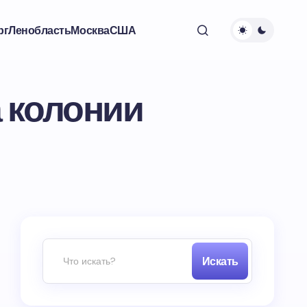
рг
Ленобласть
Москва
США
а колонии
Искать