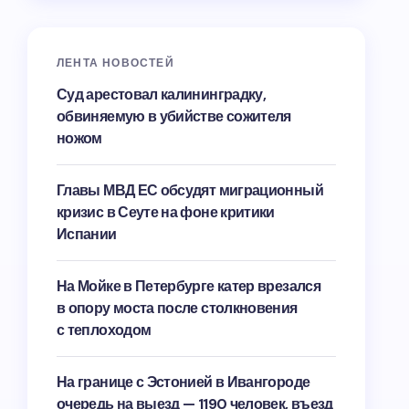
ЛЕНТА НОВОСТЕЙ
Суд арестовал калининградку,
обвиняемую в убийстве сожителя
ножом
Главы МВД ЕС обсудят миграционный
кризис в Сеуте на фоне критики
Испании
На Мойке в Петербурге катер врезался
в опору моста после столкновения
с теплоходом
На границе с Эстонией в Ивангороде
очередь на выезд — 1190 человек, въезд