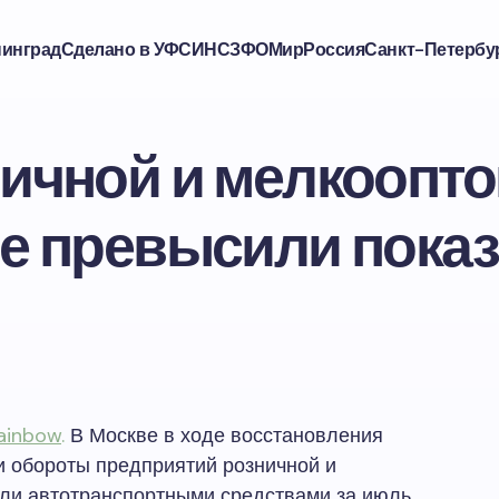
нинград
Сделано в УФСИН
СЗФО
Мир
Россия
Санкт-Петербу
ичной и мелкоопто
е превысили показ
ainbow
.
В Москве в ходе восстановления
и обороты предприятий розничной и
овли автотранспортными средствами за июль