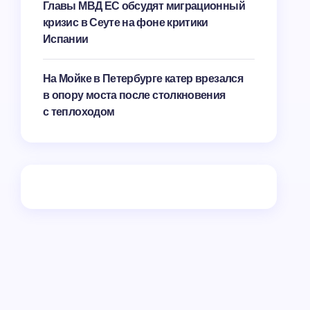
Главы МВД ЕС обсудят миграционный
кризис в Сеуте на фоне критики
Испании
На Мойке в Петербурге катер врезался
в опору моста после столкновения
с теплоходом