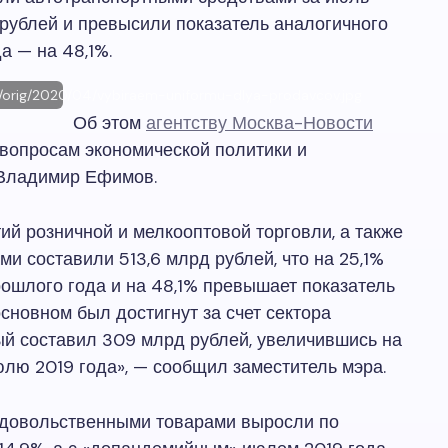
 рублей и превысили показатель аналогичного
а — на 48,1%.
cle/orig/2020/04/vybiraem-uniformu-dlya-prodavcov.jpg
Об этом
агентству Москва-Новости
вопросам экономической политики и
Владимир Ефимов.
ий розничной и мелкооптовой торговли, а также
и составили 513,6 млрд рублей, что на 25,1%
ошлого года и на 48,1% превышает показатель
основном был достигнут за счет сектора
ый составил 309 млрд рублей, увеличившись на
июлю 2019 года», — сообщил заместитель мэра.
одовольственными товарами выросли по