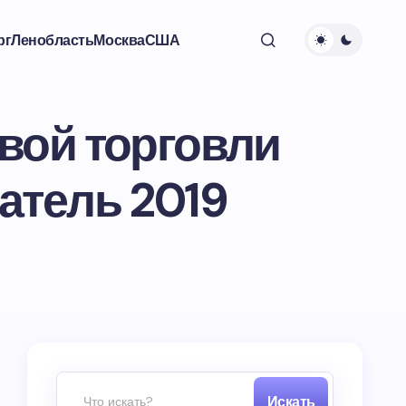
рг
Ленобласть
Москва
США
вой торговли
атель 2019
Искать