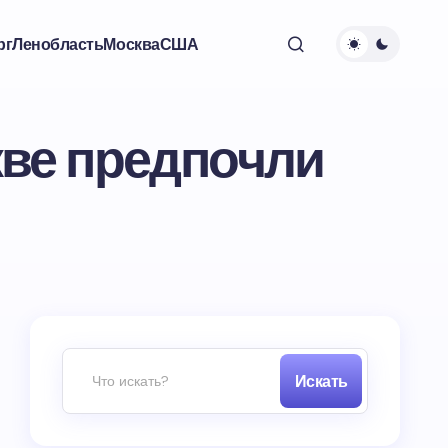
рг
Ленобласть
Москва
США
ве предпочли
Искать