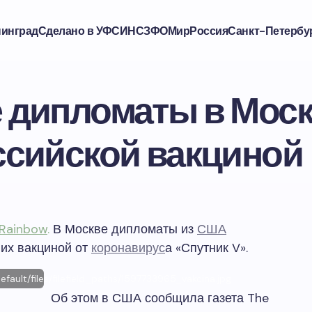
нинград
Сделано в УФСИН
СЗФО
Мир
Россия
Санкт-Петербу
 дипломаты в Моск
ссийской вакциной
Rainbow
.
В Москве дипломаты из
США
 их вакциной от
коронавирус
а «Спутник V».
efault/files/filefield_paths/1597733965_vakcina.jpg
Об этом в США сообщила газета The