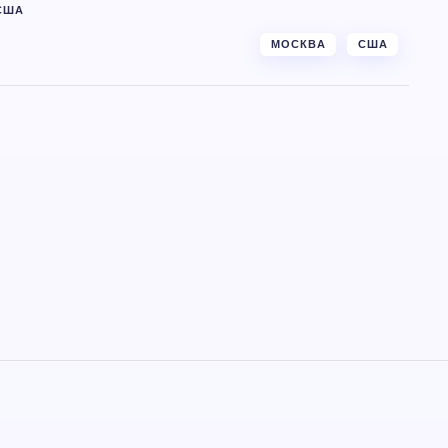
США
МОСКВА
США