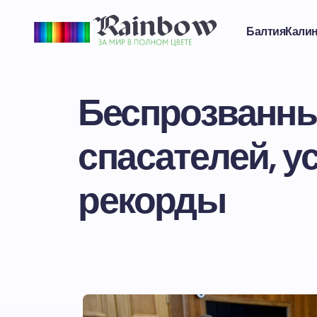
Балтия
Кали
Беспрозванны
спасателей, 
рекорды