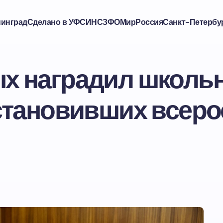
нинград
Сделано в УФСИН
СЗФО
Мир
Россия
Санкт-Петербу
х наградил школь
установивших всер