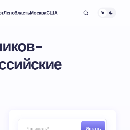
рг
Ленобласть
Москва
США
ников-
оссийские
Искать