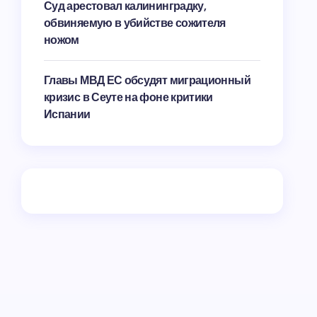
Суд арестовал калининградку,
обвиняемую в убийстве сожителя
ножом
Главы МВД ЕС обсудят миграционный
кризис в Сеуте на фоне критики
Испании