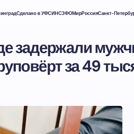
нинград
Сделано в УФСИН
СЗФО
Мир
Россия
Санкт-Петербу
де задержали мужч
уповёрт за 49 тыс