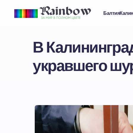
Балтия
Кали
В Калинингра
укравшего шур