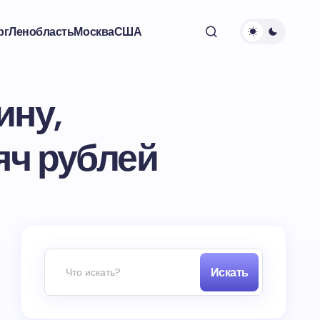
рг
Ленобласть
Москва
США
ину,
яч рублей
Искать