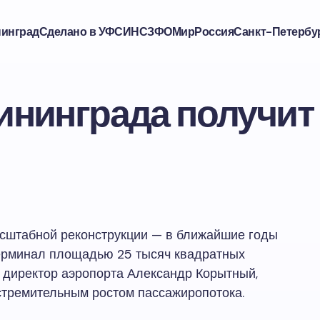
нинград
Сделано в УФСИН
СЗФО
Мир
Россия
Санкт-Петербу
ининграда получит
асштабной реконструкции — в ближайшие годы
терминал площадью 25 тысяч квадратных
 директор аэропорта Александр Корытный,
стремительным ростом пассажиропотока.