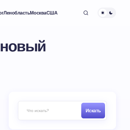
рг
Ленобласть
Москва
США
 новый
Искать