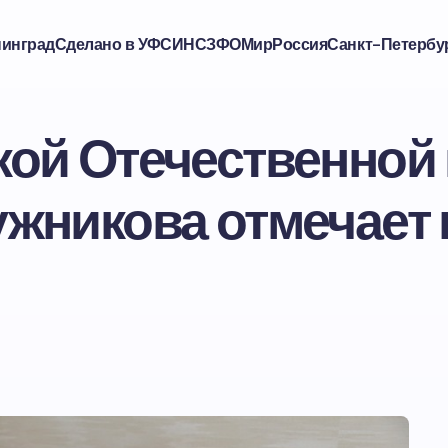
нинград
Сделано в УФСИН
СЗФО
Мир
Россия
Санкт-Петербу
кой Отечественной
ужникова отмечает