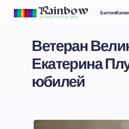
Балтия
Кали
Ветеран Вели
Екатерина Пл
юбилей