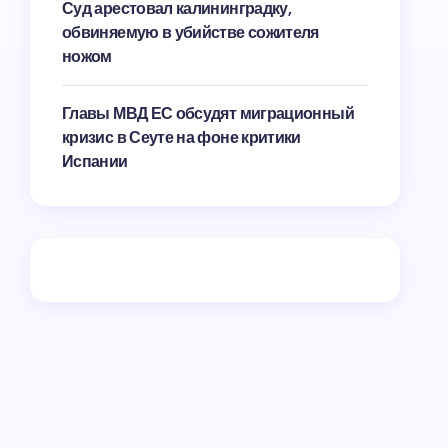
Суд арестовал калининградку,
обвиняемую в убийстве сожителя
ножом
Главы МВД ЕС обсудят миграционный
кризис в Сеуте на фоне критики
Испании