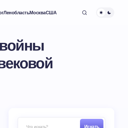
рг
Ленобласть
Москва
США
 войны
 вековой
Искать