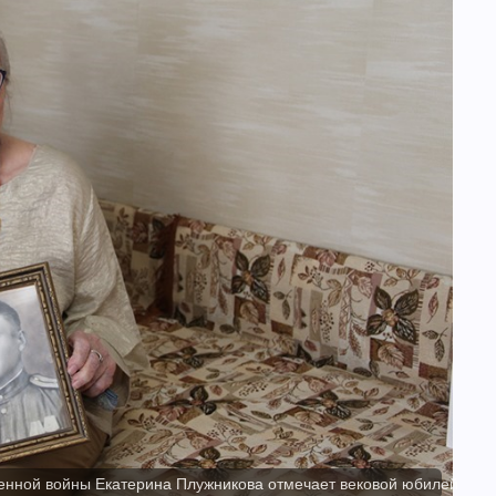
енной войны Екатерина Плужникова отмечает вековой юбилей