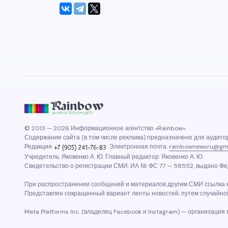
© 2013 — 2026 Информационное агентство «Rainbow».
Содержание сайта (в том числе реклама) предназначено для аудитор
Редакция:
Электронная почта:
rainbownewsru@gm
Учредитель: Яковенко А. Ю. Главный редактор: Яковенко А. Ю.
Свидетельство о регистрации СМИ: ИА № ФС 77 — 58552, выдано Фед
При распространении сообщений и материалов другим СМИ ссылка н
Представлен сокращенный вариант ленты новостей, путем случайно
Meta Platforms Inc. (владелец Facebook и Instagram) — организация