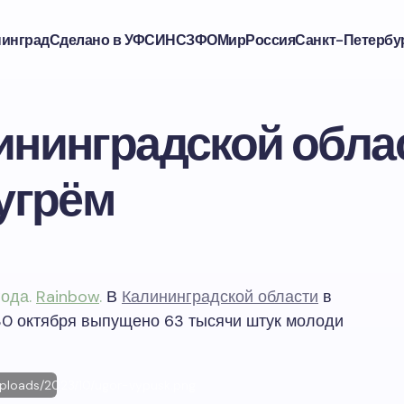
нинград
Сделано в УФСИН
СЗФО
Мир
Россия
Санкт-Петербу
нинградской обла
угрём
года.
Rainbow
.
В
Калининградской области
в
30 октября выпущено 63 тысячи штук молоди
uploads/2023/10/ugor-vypusk.png