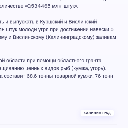
оличестве «0,534465 млн. штук».
 и выпускать в Куршский и Вислинский
лн штук молоди угря при достижении навески 5
ому и Вислинскому (Калининградскому) заливам
й области при помощи областного гранта
ащиванию ценных видов рыб (кумжа, угорь).
 составит 68,6 тонны товарной кумжи, 76 тонн
КАЛИНИНГРАД