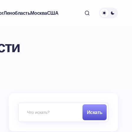
рг
Ленобласть
Москва
США
сти
Искать