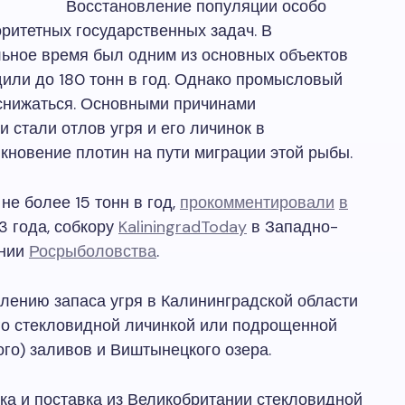
Восстановление популяции особо
ритетных государственных задач. В
льное время был одним из основных объектов
или до 180 тонн в год. Однако промысловый
 снижаться. Основными причинами
 стали отлов угря и его личинок в
кновение плотин на пути миграции этой рыбы.
е более 15 тонн в год,
прокомментировали
в
3 года, собкору
KaliningradToday
в Западно-
ении
Росрыболовства
.
ению запаса угря в Калининградской области
го стекловидной личинкой или подрощенной
го) заливов и Виштынецкого озера.
ка и поставка из Великобритании стекловидной