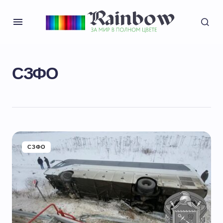
СЗФО
СЗФО