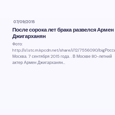
07/09/2015
После сорока лет брака развелся Армен
Джигарханян
Фото:
http://s1.stc.m.kpcdn.net/share/i/12/7556090/bigРосс
Москва. 7 сентября 2015 года. . В Москве 80-летний
актер Армен Джигарханян…