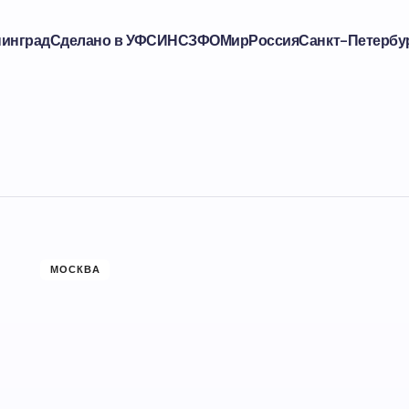
нинград
Сделано в УФСИН
СЗФО
Мир
Россия
Санкт-Петербу
МОСКВА