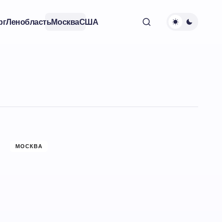
рг
Ленобласть
Москва
США
МОСКВА