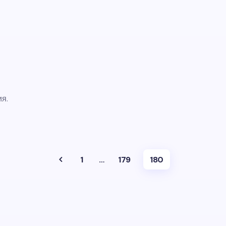
ия.
1
…
179
180