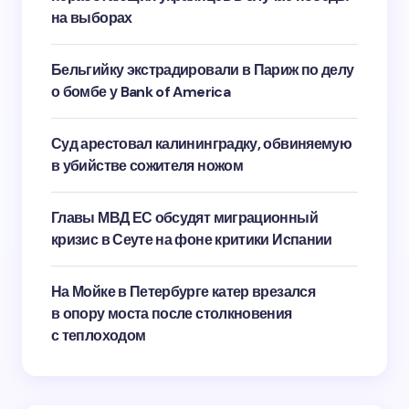
на выборах
Бельгийку экстрадировали в Париж по делу
о бомбе у Bank of America
Суд арестовал калининградку, обвиняемую
в убийстве сожителя ножом
Главы МВД ЕС обсудят миграционный
кризис в Сеуте на фоне критики Испании
На Мойке в Петербурге катер врезался
в опору моста после столкновения
с теплоходом